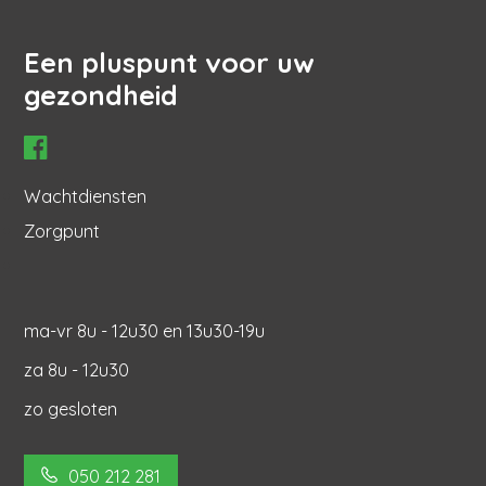
Een pluspunt voor uw
gezondheid
Hoofdnavigatie
Wachtdiensten
Zorgpunt
ma-vr 8u - 12u30 en 13u30-19u
za 8u - 12u30
zo gesloten
050 212 281