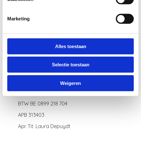
Marketing
Contact
Alles toestaan
advies@apotheek-depuydt.be
Selectie toestaan
050 212 281
Burg 37, 8820 Torhout
Weigeren
bekijk op
Google Maps
BTW BE 0899 218 704
APB 313403
Apr. Tit. Laura Depuydt