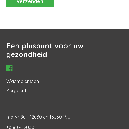
Een pluspunt voor uw
gezondheid
Hoofdnavigatie
Wachtdiensten
Zorgpunt
ma-vr 8u - 12u30 en 13u30-19u
za 8u - 12u30