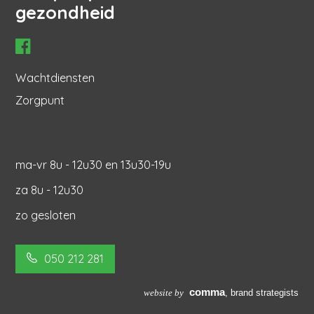
gezondheid
Hoofdnavigatie
Wachtdiensten
Zorgpunt
ma-vr 8u - 12u30 en 13u30-19u
za 8u - 12u30
zo gesloten
050 212 281
comma
website by
, b
rand strategists