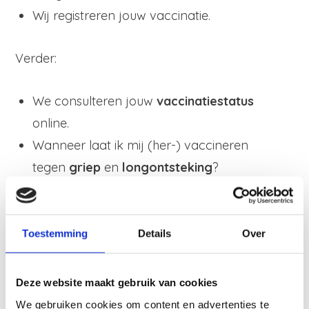
Wij registreren jouw vaccinatie.
Verder:
We consulteren jouw
vaccinatiestatus
online.
Wanneer laat ik mij (her-) vaccineren
tegen
griep
en
longontsteking
?
Welke
reisvaccinaties
heb ik nodig voor
mijn reisbestemming?
Toestemming
Details
Over
Maak
hier
een
afspraak.
Deze website maakt gebruik van cookies
We gebruiken cookies om content en advertenties te