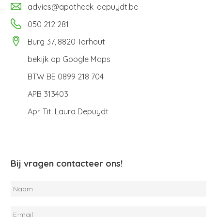
advies@apotheek-depuydt.be
050 212 281
Burg 37, 8820 Torhout
bekijk op
Google Maps
BTW BE 0899 218 704
APB 313403
Apr. Tit. Laura Depuydt
Bij vragen contacteer ons!
Naam
E-