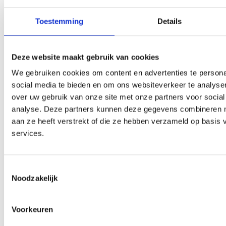
Toestemming
Details
Bij vragen contacteer ons!
Naam
Deze website maakt gebruik van cookies
We gebruiken cookies om content en advertenties te persona
E-
social media te bieden en om ons websiteverkeer te analyse
mail
over uw gebruik van onze site met onze partners voor social
Uw
analyse. Deze partners kunnen deze gegevens combineren me
bericht
aan ze heeft verstrekt of die ze hebben verzameld op basis
services.
Toestemmingsselectie
Noodzakelijk
Ik ga akkoord dat mijn gegevens gebruikt worden
zoals beschreven in de
privacy policy
.
Voorkeuren