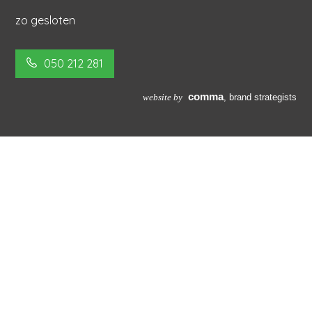
zo gesloten
050 212 281
comma
website by
, b
rand strategists