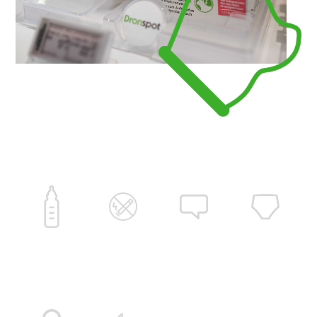
For de som søker en profesjonell plattform med ly
er
https://nitrocasi-no.com/
den rette destinasjone
den nyeste teknologien for å sikre at spillene lastes 
uansett hvilken enhet du bruker. Her er sikkerheten i
kan nyte underholdningen med full tillit til at dine d